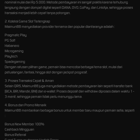
nominal mulai dari Rp 5.000. Metode pembayaran ini sangat praktis karena terhubung
langsung dengan dompet digital seperti DANA, OVO, GoPay, dan LinkAja, sehingga proses
transaksi menjadi lebih cepat tanpa potongan.
2. Koleksi Game Slot Terlengkap
Maimun88 menyediakan provider ternama dan popular diantaranya adalah :
Pragmatic Play
PG Soft
Habanero
Microgaming
Playtech
Spadegaming
Dengan ratusan pilihan game, pemain bisa mencoba berbagai tema slot, mulai dari
petualangan, fantasi, hingga slot dengan jackpot progresif.
3. Proses Transaksi Cepat & Aman
Selain QRIS, Maimun88 juga menyediakan metode pembayaran lain seperti transfer bank
(BCA, BRI, Mandiri, BNI) dan e-wallet. Proses deposit dan withdraw diproses dalam waktu 1 -
3 menit, sehingga pemain tidak perlu menunggu lama.
4. Bonus dan Promo Menarik
Maimun88 memberikan berbagai bonus untuk member baru maupun pemain setia, seperti
:
Bonus New Member 100%
Cashback Mingguan
Bonus Referral
Event Turnover dengan Hadiah Besar