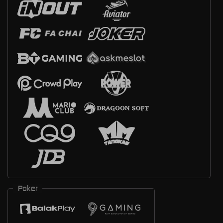
Poker