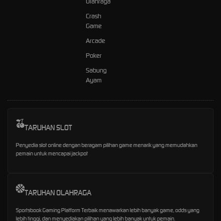
Olahraga
Crash
Game
Arcade
Poker
Sabung
Ayam
TARUHAN SLOT
Penyedia slot online dengan beragam pilihan game menarik yang memudahkan
pemain untuk mencapai jackpot
TARUHAN OLAHRAGA
Sportsbook Gaming Platform Terbaik menawarkan lebih banyak game, odds yang
lebih tinggi, dan menyediakan pilihan yang lebih banyak untuk pemain.