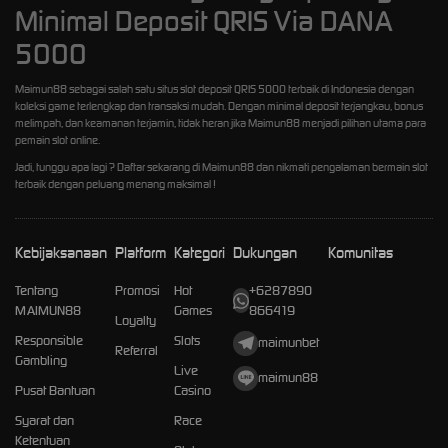
Minimal Deposit QRIS Via DANA
5000
Maimun88 sebagai salah satu situs slot deposit QRIS 5000 terbaik di Indonesia dengan
koleksi game terlengkap dan transaksi mudah. Dengan minimal deposit terjangkau, bonus
melimpah, dan keamanan terjamin, tidak heran jika Maimun88 menjadi pilihan utama para
pemain slot online.
Jadi, tunggu apa lagi ? Daftar sekarang di Maimun88 dan nikmati pengalaman bermain slot
terbaik dengan peluang menang maksimal !
Kebijaksanaan
Platform
Kategori
Dukungan
Komunitas
Tentang
Promosi
Hot
+6287890
MAIMUN88
Games
866419
Loyalty
Responsible
Slots
maimunbet
Referral
Gambling
Live
maimun88
Pusat Bantuan
Casino
Syarat dan
Race
Ketentuan