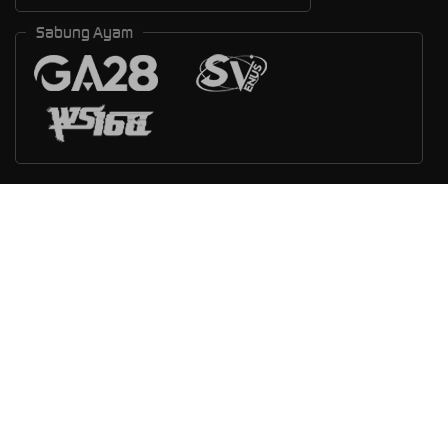
Sabung Ayam