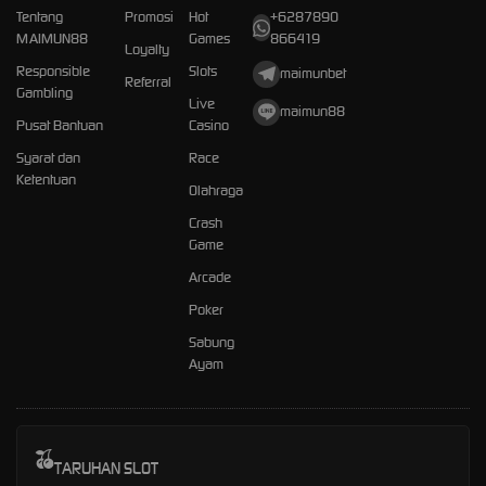
Tentang
Promosi
Hot
+6287890
MAIMUN88
Games
866419
Loyalty
Responsible
Slots
maimunbet
Referral
Gambling
Live
maimun88
Pusat Bantuan
Casino
Syarat dan
Race
Ketentuan
Olahraga
Crash
Game
Arcade
Poker
Sabung
Ayam
TARUHAN SLOT