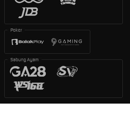
Poker
Sabung Ayam