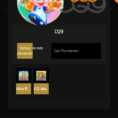
CQ9
Semua
Arcade
permainan
Alice Run
K.O. Island